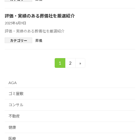
評価・実績のある葬儀社を厳選紹介
2025年6月9日
評価・実績のある葬儀社を厳選紹介
カテゴリー
葬儀
投
1
2
»
固
固
定
定
稿
ペ
ペ
ー
ー
の
AGA
ジ
ジ
ペ
ゴミ屋敷
ー
コンサル
ジ
不動産
送
健康
り
医療